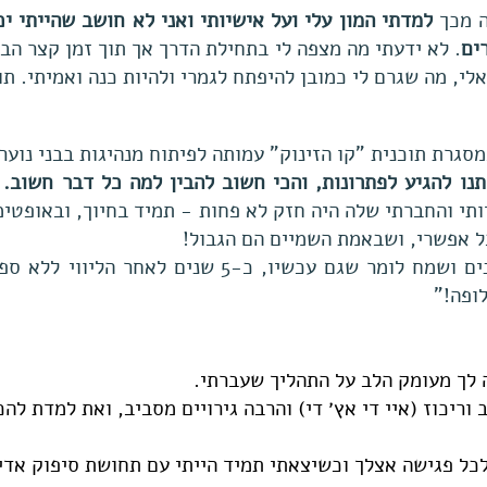
ה מכך
למדתי המון עלי ועל אישיותי ואני לא חושב שהייתי י
ים
. לא ידעתי מה מצפה לי בתחילת הדרך אך תוך זמן קצר הבנ
לי, מה שגרם לי כמובן להיפתח לגמרי ולהיות כנה ואמיתי. תו
סגרת תוכנית "קו הזינוק" עמותה לפיתוח מנהיגות בבני נוער
תנו להגיע לפתרונות, והכי חשוב להבין למה כל דבר חשוב.
ח
ותי והחברתי שלה היה חזק לא פחות - תמיד בחיוך, ובאופטימ
 אפשרי, ושבאמת השמיים הם הגבול!
היום אני בצה"ל בקורס קצינים ושמח לומר שגם עכשיו, 
ופה!"
ריכוז (איי די אץ׳ די) והרבה גירויים מסביב, ואת למדת להכי
לכל פגישה אצלך וכשיצאתי תמיד הייתי עם תחושת סיפוק אדי