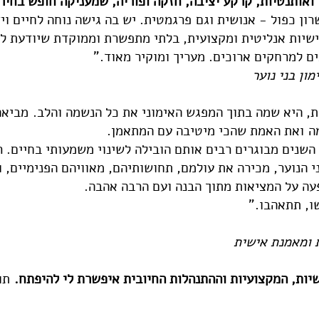
ואותנטיות, קרקע יציבה, חזקה ופוריה, שמעניקה חופש בחיר
ן כפול - אנושית וגם פרגמטית. יש בה גישה נוחה לחיים ויד
שיות אנליטית ומקצועית, בלתי מתפשרת וממוקדת שיודעת ל
ם למרחקים ארוכים. מעריך ומוקיר מאוד."
מון בני נוער
, היא שמה בתוך המפגש האימוני את כל הנשמה והלב. מביאה
ה ואת האמת שהכי מיטיבה עם המתאמן.
 השנים מבוגרים רבים אותם הובילה לשינוי משמעותי בחיים. ר
ני הנוער, מכירה את עולמם, תחושותיהם, מאוויהם הפנימיים,
עה על המציאות מתוך הבנה ועם הרבה אהבה.
ו, תתאהבו."
ת ומאמנת אישית
יות, המקצועיות וההתנהלות החיובית איפשרת לי להיפתח.
תוד