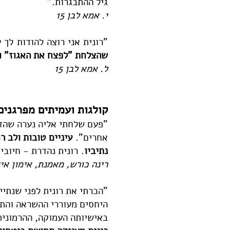
גיל ההתבגרות."
י. אמא לבן 15
"רונית אני רוצה להודות לך
שהצלחת "לפצח את האגוז" ול
ל. אמא לבן 15
קולגות ועמיתים מפרגנים
"פעם שלחתי אליה נערה שהדב
אחרים".
עיניים טובות ולב 
נתיביו
. רונית נהדרת - חיוב
רינה כורש, מאמנת, אימון אינ
"הכרתי את רונית לפני שנתיי
היחסים מעוררי ההשראה והתו
באישיותה העמוקה, ההרמונית 