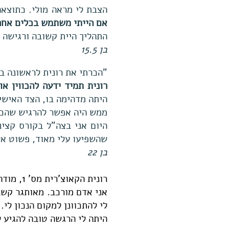
הצבת לי מראה מולי. כתוצא
אם הייתי משתמש בכלים אחר
התהליך היית קשובה ורגישה א
בן 15.5
"הכרתי את רונית לראשונה במ
רונית תמיד ידעה להכווין או
היתה מדהימה בו, הצד האישי
ממש היה אפשר להרגיש שהכל
שהשפיעו עלי מאוד, פשוט אל
בן 22
רונית הקאוצ'רית מס' 1, מודה לך מעומק הלב על התהליך שעברתי.
אני אדם מורכב. מאותגר קשב ו
לי להתכוונן למקום הנכון לי.
היתה לי הרגשה טובה להגיע 