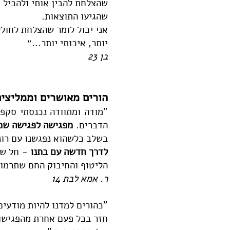
שהצלחת להבין אותי ולהכיל א
שהגיעו התוצאות.
אני יכול לומר שהצלחת לחולל
יותר, איכותי יותר...״
בן 23
הורים מאושרים וממליצי
"מודה ומתוודה נכנסתי סקפט
הדברים.
מפגישה לפגישה שמנ
בשלב כלשהוא נפגשנו עם רונ
לדרך חדשה עם בתנו
-
חל שי
הליטוף והחיבוק החם שתרמו
ר. אמא לבת 14
"כהורים למדנו להיות מודעים
חזר בכל פעם אחרת מהפגישות