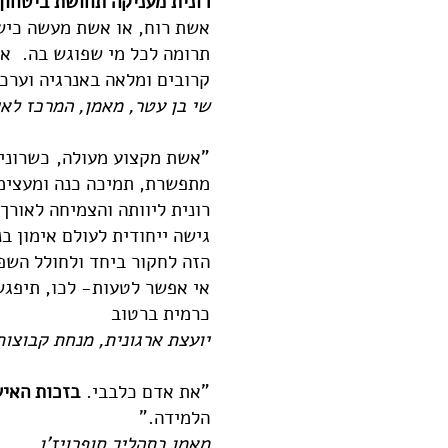
רונית מעניקה תחושת ביטחון 
אשת רוח, או אשת מעשה כישרו
תרומה לכל מי שפוגש בה. אי
קרובים ומלאה באנרגיה וערכי
שי בן עטר, מאמן, המרכז לאי
"אשת מקצוע מעולה, כשרונית
מתפשרת, תמיכה כנה ומעצימ
רונית ליוותה והצמיחה לאורך
גישה ייחודית לעולם אימון ב
הזה לחקור ביחד ולחולל השפ
אי אפשר לטעות- לכו, תיפגש
כרמית ברטוב
יועצת ארגונית, מנחת קבוצו
"את אדם כלבבי.
בזכות האיש
הלמידה."
מאמן בתהליך סופרויז'ן