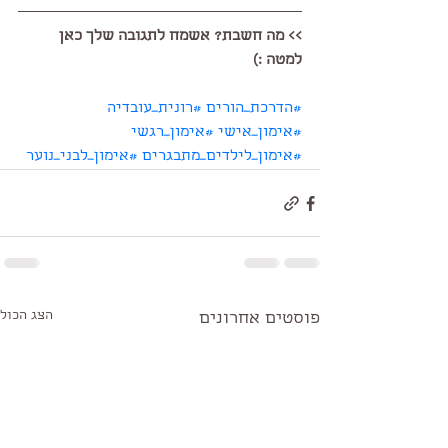
>> מה חשבת? אשמח לתגובה שלך כאן 
למטה :) 
#הדרכת_הורים
#רונית_עובדיה
#אימון_אישי
#אימון_רגשי
#אימון_לילדים_מתבגרים
#אימון_לבני_נוער
הצג הכול
פוסטים אחרונים