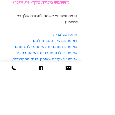
להשתמש ביכולת שלך"( זיג זיגלר)
>> מה חשבת? אשמח לתגובה שלך כאן 
למטה :)
#רונית_עובדיה
#אימון_לצעירים_בתחילת_הדרך
#אימון_למתבגרים
#אימון_לילד_מתבגר
#אימון_לילדה_מתבגרת
#אימון_לצעיר
#אימון_לצעירה
#אימון_בגיל_ההתבגרות
הצג הכול
פוסטים אחרונים