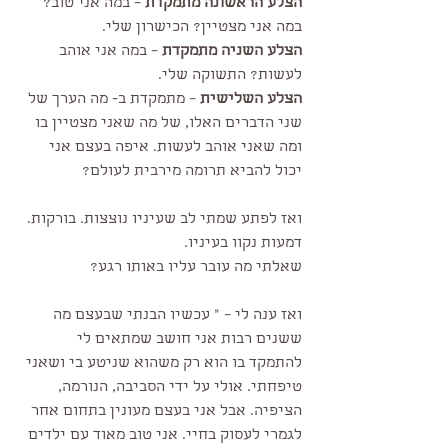
הצלע הראשונה מתמקדת
 – במה אני טוב? 
במה אני מצטיין? הכישרון שלי.
הצלע השניה מתמקדת
 – במה אני אוהב 
לעשות? התשוקה שלי.
הצלע השלישית
 – מתמקדת ב- מה הערך של 
שני הדברים האלו, של מה שאני מצטיין בו 
ומה שאני אוהב לעשות. איפה בעצם אני 
יכול להביא תרומה מירבית לעולם?
ואז לפתע שמתי לב שעיניו נוצצות. בורקות. 
דמעות נקוו בעיניו.
שאלתי מה עובר עליו באותו רגע?
ואז ענה לי – " עכשיו הבנתי שבעצם מה 
ששנים רבות אני חושב שמתאים לי 
להתמקד בו הוא רק משהוא שניטע בי ושאני 
טיפחתי. אולי על ידי הסביבה, הנורמה, 
הציפיה. אבל אני בעצם מעונין בתחום אחר 
לגמרי לעסוק בחיי. אני טוב מאוד עם ילדים 