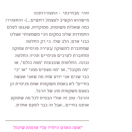
זוהי  מבחינתי  - התעוררות!!!!
מישהוא הקשיב לעצמו( רחשים...)- והתעורר!
כמה שאלות פשוטות, ממוקדות, שנגעו לעלם 
החמודות שלנו במקום הכי משמעותי אצלנו 
כבני אדם, הלב שלו. כי רק החלטה 
שמחוברת לתשוקה /בעירה פנימית עמוקה 
ומחוברת לערכים פנימיים תהיה החלטה 
נכונה. החלטות שנובעות "ממה כולם", או 
"מה מקובל", או "מה מצפים ממני "או "כי 
כבר שנים אני יודע שזה מה שאני אעשה 
בחיים" לא באמת משקפות אמת פנימית הן 
בעצם משקפות סוג של הרגל.
והרגל- טוב זה אולי הבסיס לכל מה שתוקע 
אותנו בחיים...אבל זה כבר לפעם אחרת.
"אתה האדם היחיד עלי אדמות שיכול 