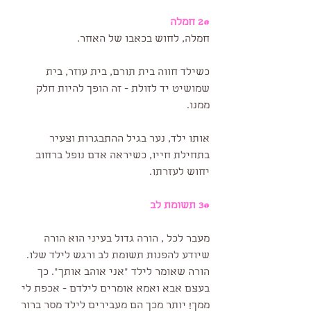
2# חמלה
חמלה, לחוש בכאבו של האחר.
כשילד חווה בית תורם, בית עוזר, בית 
שמושיט יד לזולת - זה הופך להיות חלק 
ממנו. 
אותו ילד, נער בגיל ההתבגרות וצעיר 
בתחילת חייו, כשיראה אדם נופל ברחוב 
יחוש לעזרתו.
3# תשומת לב
מעבר לכל , הורה גדול בעיני הוא הורה 
שיודע להפנות תשומת לב ורגש לילד שלו. 
הורה שאומר לילד ״אני אוהב אותך״. כך 
בעצם אבא ואמא אומרים לילדם - אכפת לי 
ממך! יותר מכך הם מעבירים לילד מסר ברור 