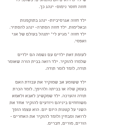
שילדינו רואים הם מתנהגים. פשוט!ילד 
חווה חוסר נימוס- ינהג כך.
ילד חווה אגרסיביות- ינהג בתוקפנות 
ובאלימות. ילד חווה הסתרה- ינהג להסתיר. 
ילד חווה ״ מגיע לי״ יתנהל בעולם של אני 
ואפסי.
לעומת זאת ילדים עם נשמה הם ילדים 
שלמדו להוקיר. ילד רואה בבית הורה שאומר 
תודה, לומד לומר תודה.
ילד ששומע אב שמוקיר את עבודת האם 
בעסק שלה או בביתה ולהיפך, לומד הכרת 
תודה והערכה. ילד שמקשיב לאבא ולאמא 
משוחחים ביניהם ויודעים להוקיר אחד את 
השני על קטנות היום יום. הוא עצמו הופך 
לרואה ומבחין ולומד להוקיר את האחרים - 
הורים, מורים, חברים.