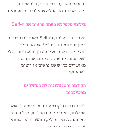
יושבים ב-4  עיניים, לדבר, בלי הסחות 
וירטואליות. מה הפלא שהילדים משועממים. 
צילומי סלפי לא באמת מראים את ה-Self
האינדיבידואליות וה-Self באים לידי ביטוי 
באין סוף תמונות "סלפי" של מבוגרים 
וצעירים ברשת. מעין פולחן ומצג חיובי שלי 
ושל הסובבים אותי. האמנם אנחנו כל כך 
מאושרים כמו שאנו נראים או רוצים 
להראות?
הקידמה והטכנולוגיה לא מפחיתים 
מהשיעמום
לטכנולוגיה ולקידמה גם יש תרומה לנושא 
הסבלנות. היום אין לנו סבלנות. הכל קורה 
כאן והרגע. נער מדליק מחשב והופ.....מזמין 