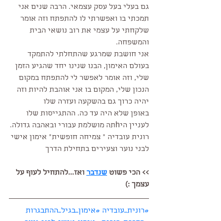
גם בעלי בעל עסק עצמאי. הרבה שנים אני 
תמכתי בו ואפשרתי לו להתפתח וזה אומר 
שלקחתי על עצמי את רוב נושאי הבית 
והמשפחה.
אני חושבת שמרגע שהתחלתי להתמקד 
בעולם האימון, הבנו שנינו יחד שהגיע הזמן  
שלי, וזה אומר לאפשר לי להתפתח במקום 
הנכון שלי, המקום בו אני אוהבת להיות וזה 
יהיה כרוך גם בהשקעה ועזרה שלו
באופן שלא היה עד כה. ההתגייסות שלו 
לעניין היhתה מושלמת עבורי ובאהבה גדולה.
רונית עובדיה ״ צמיחה חופשית״ אימון אישי 
לבני נוער וצעירים בתחילת הדרך
>> הכי פשוט 
שנדבר
 ואז...להתחיל לעוף על 
עצמך :)
#רונית_עובדיה
#אימון_בגיל_ההתבגרות