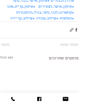
#הדרכת_הורים
#אימון_אישי_לבני_נוער
#אימון_אישי_לצעירים
#אימון_קרית_אונו
#קואצינג_לבני_נוער_בגיל_ההתבגרות
#המלצות
#שילוב_עבודה
#שילוב_קריירה
הצג הכול
פוסטים אחרונים